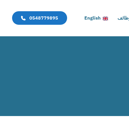
وظائف
English
0548779895