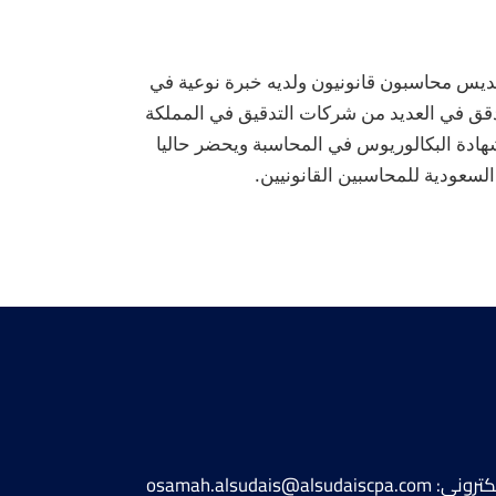
يعمل يوسف كمراجع رئيسي في السديس محاسبون قانونيون ولديه خبرة نوعية في 
أعمال المراجعة حيث عمل سابقًا كمدقق في العديد من شركات التدقيق في المملكة 
العربية السعودية، وهو حاصل على شهادة البكالوريوس في المحاسبة ويحضر حاليا 
 السعودية للمحاسبين القانونيين.
osamah.alsudais@alsudais